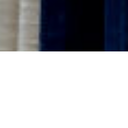
新着商品
2022.07.8
2022.05.10
2022.03.18
2022.02.24
2022.02.15
クラウドファンディングに挑戦します！！
春のEARTH SAUNA
事あるごとにサウナミーティング
メンバー紹介 4人目ラストは
メンバー紹介 Vol.3！