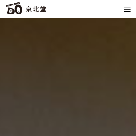
家具
Furniture